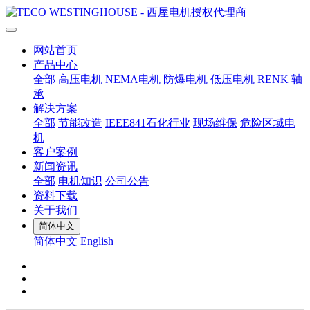
网站首页
产品中心
全部
高压电机
NEMA电机
防爆电机
低压电机
RENK 轴
承
解决方案
全部
节能改造
IEEE841石化行业
现场维保
危险区域电
机
客户案例
新闻资讯
全部
电机知识
公司公告
资料下载
关于我们
简体中文
简体中文
English