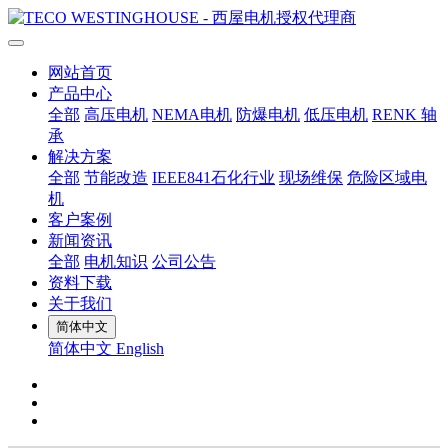
网站首页
产品中心
全部
高压电机
NEMA电机
防爆电机
低压电机
RENK 轴
承
解决方案
全部
节能改造
IEEE841石化行业
现场维保
危险区域电
机
客户案例
新闻资讯
全部
电机知识
公司公告
资料下载
关于我们
简体中文
简体中文
English