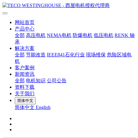
网站首页
产品中心
全部
高压电机
NEMA电机
防爆电机
低压电机
RENK 轴
承
解决方案
全部
节能改造
IEEE841石化行业
现场维保
危险区域电
机
客户案例
新闻资讯
全部
电机知识
公司公告
资料下载
关于我们
简体中文
简体中文
English