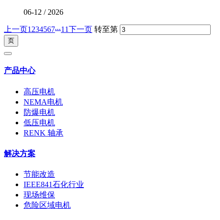
06-12
/
2026
...
上一页
1
2
3
4
5
6
7
11
下一页
转至第
产品中心
高压电机
NEMA电机
防爆电机
低压电机
RENK 轴承
解决方案
节能改造
IEEE841石化行业
现场维保
危险区域电机